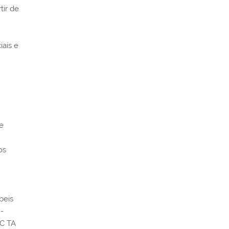
tir de
iais e
e
os
beis
 -
BC TA