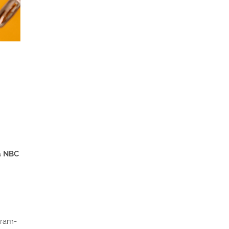
da NBC
tram-