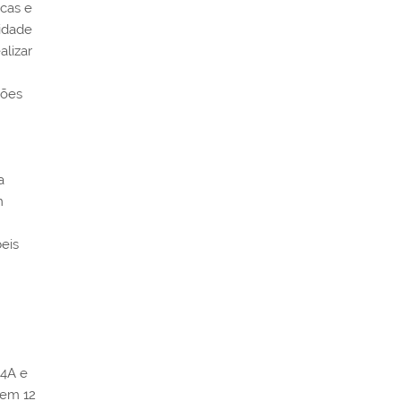
icas e
idade
lizar
ções
a
m
eis
 4A e
 em 12