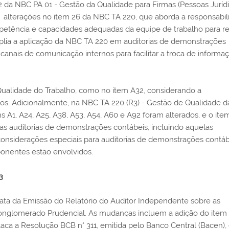
2 da NBC PA 01 - Gestão da Qualidade para Firmas (Pessoas Juríd
 alterações no item 26 da NBC TA 220, que aborda a responsabil
etência e capacidades adequadas da equipe de trabalho para rea
plia a aplicação da NBC TA 220 em auditorias de demonstrações
canais de comunicação internos para facilitar a troca de informa
Qualidade do Trabalho, como no item A32, considerando a
s. Adicionalmente, na NBC TA 220 (R3) - Gestão de Qualidade d
 A1, A24, A25, A38, A53, A54, A60 e A92 foram alterados, e o ite
as as auditorias de demonstrações contábeis, incluindo aquelas
onsiderações especiais para auditorias de demonstrações contáb
ponentes estão envolvidos.
3
rata da Emissão do Relatório do Auditor Independente sobre as
nglomerado Prudencial. As mudanças incluem a adição do item
staca a Resolução BCB n° 311, emitida pelo Banco Central (Bacen),