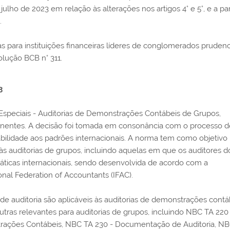
 julho de 2023 em relação às alterações nos artigos 4° e 5°, e a par
.
s para instituições financeiras líderes de conglomerados prudenc
olução BCB n° 311.
3
Especiais - Auditorias de Demonstrações Contábeis de Grupos,
onentes. A decisão foi tomada em consonância com o processo d
bilidade aos padrões internacionais. A norma tem como objetivo
 às auditorias de grupos, incluindo aquelas em que os auditores d
áticas internacionais, sendo desenvolvida de acordo com a
onal Federation of Accountants (IFAC).
e auditoria são aplicáveis às auditorias de demonstrações contá
utras relevantes para auditorias de grupos, incluindo NBC TA 220
trações Contábeis, NBC TA 230 - Documentação de Auditoria, N