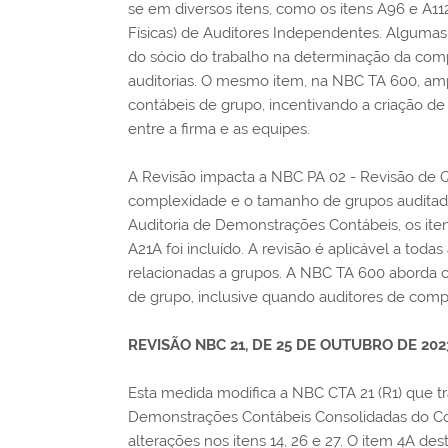
se em diversos itens, como os itens A96 e A11
Físicas) de Auditores Independentes. Algumas
do sócio do trabalho na determinação da comp
auditorias. O mesmo item, na NBC TA 600, am
contábeis de grupo, incentivando a criação de 
entre a firma e as equipes.
A Revisão impacta a NBC PA 02 - Revisão de 
complexidade e o tamanho de grupos auditado
Auditoria de Demonstrações Contábeis, os itens
A21A foi incluído. A revisão é aplicável a tod
relacionadas a grupos. A NBC TA 600 aborda c
de grupo, inclusive quando auditores de com
REVISÃO NBC 21, DE 25 DE OUTUBRO DE 202
Esta medida modifica a NBC CTA 21 (R1) que t
Demonstrações Contábeis Consolidadas do Co
alterações nos itens 14, 26 e 27. O item 4A de