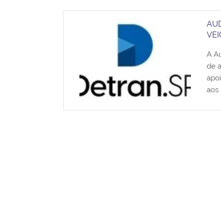
AUD
VEI
A Au
de a
apoi
aos 